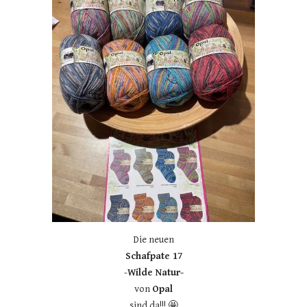
Die neuen
Schafpate 17
-
Wilde Natur-
von
Opal
sind da!!! 🤩